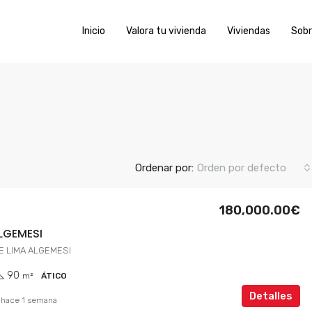
Inicio
Valora tu vivienda
Viviendas
Sobr
Ordenar por:
Orden por defecto
180,000.00€
LGEMESI
E LIMA ALGEMESI
90
m²
ÁTICO
Detalles
hace 1 semana