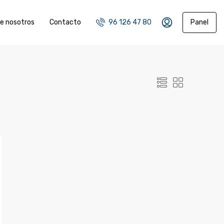
e nosotros
Contacto
96 126 47 80
Panel