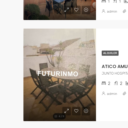
1
1
admin
ALQUILER
ATICO AMU
JUNTO HOSPIT
2
2
admin