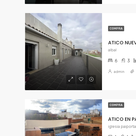
COMPRA
ATICO NUEV
albal
6
3
admin
COMPRA
ATICO EN P
iglesia paiporta