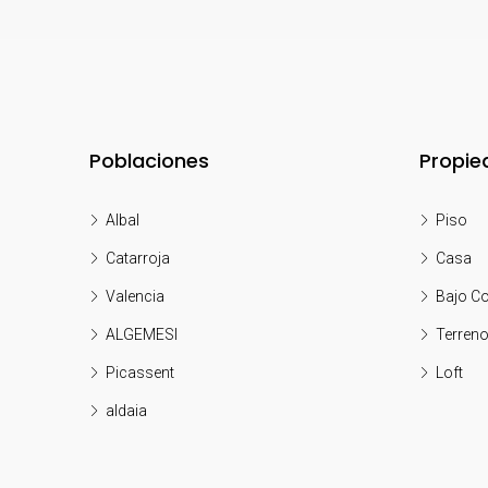
Poblaciones
Propie
Albal
Piso
Catarroja
Casa
Valencia
Bajo Co
ALGEMESI
Terren
Picassent
Loft
aldaia