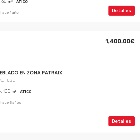
60
m²
ÁTICO
Detalles
hace 1 año
1,400.00€
EBLADO EN ZONA PATRAIX
AL PESET
100
m²
ÁTICO
hace 3 años
Detalles