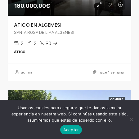
180,000.00€
ATICO EN ALGEMESI
SANTA ROSA DE LIMA ALGEMESI
2
2
90
m²
ÁTICO
admin
hace 1 semana
COMPRA
Usamos cookies para asegurar que te damos la mejor
experiencia en nuestra web. Si continúas usando este sitio,
asumiremos que estás de acuerdo con ello.
Listados
Vista del mapa
Aceptar