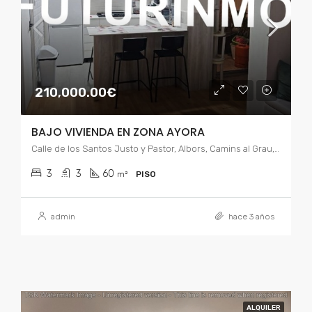
210,000.00€
BAJO VIVIENDA EN ZONA AYORA
Calle de los Santos Justo y Pastor, Albors, Camins al Grau, Valencia, Comarca de Valencia, Valencia, Comunidad Valenciana, 46021, España
3
3
60
m²
PISO
admin
hace 3 años
ALQUILER