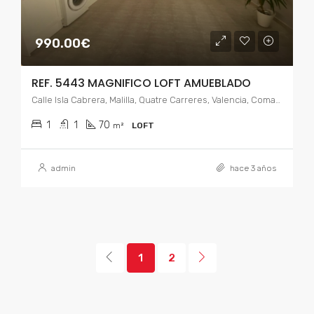
990.00€
REF. 5443 MAGNIFICO LOFT AMUEBLADO
Calle Isla Cabrera, Malilla, Quatre Carreres, Valencia, Comarca de Valencia, Valencia, Comunidad Valenciana, 46026, España
1
1
70
m²
LOFT
admin
hace 3 años
1
2