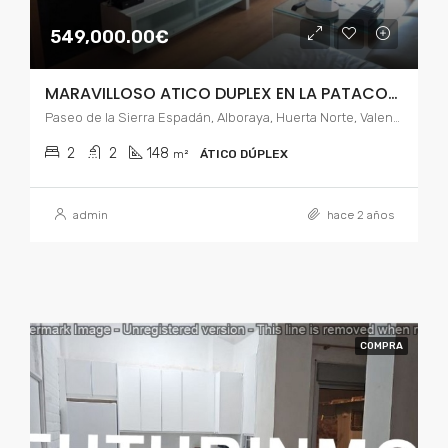
549,000.00€
MARAVILLOSO ATICO DUPLEX EN LA PATACONA
Paseo de la Sierra Espadán, Alboraya, Huerta Norte, Valencia, Comunidad Valenciana, 46011, España
2
2
148
m²
ÁTICO DÚPLEX
admin
hace 2 años
COMPRA