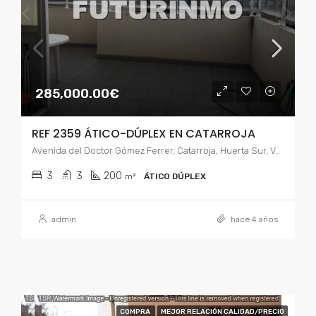
285,000.00€
REF 2359 ÁTICO-DÚPLEX EN CATARROJA
Avenida del Doctor Gómez Ferrer, Catarroja, Huerta Sur, Valencia, Comunidad Valenciana, 46470, España
3
3
200
m²
ÁTICO DÚPLEX
admin
hace 4 años
COMPRA
MEJOR RELACIÓN CALIDAD/PRECIO