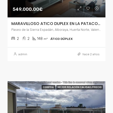
549,000.00€
MARAVILLOSO ATICO DUPLEX EN LA PATACONA
Paseo de la Sierra Espadán, Alboraya, Huerta Norte, Valencia, Comunidad Valenciana, 46011, España
2
2
148
m²
ÁTICO DÚPLEX
admin
hace 2 años
COMPRA
MEJOR RELACIÓN CALIDAD/PRECIO