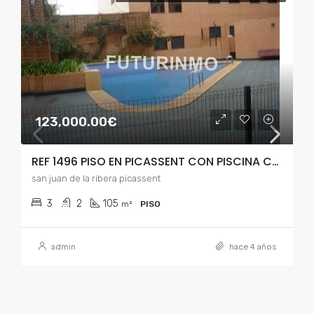
123,000.00€
REF 1496 PISO EN PICASSENT CON PISCINA COMUNITARIA
san juan de la ribera picassent
3
2
105
m²
PISO
admin
hace 4 años