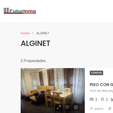
Home
ALGINET
ALGINET
2 Propiedades
COMPRA
PISO CON G
hort de feliu al
3
2
admin