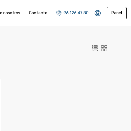
e nosotros
Contacto
96 126 47 80
Panel