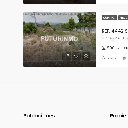
COMPRA
MEJO
REF. 4442 
URBANIZACION
800
m²
T
admin
Poblaciones
Propie