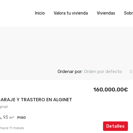
Inicio
Valora tu vivienda
Viviendas
Sobr
Ordenar por:
Orden por defecto
160,000.00€
ARAJE Y TRASTERO EN ALGINET
ginet
93
m²
PISO
Detalles
hace 11 meses