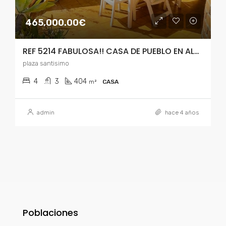
465,000.00€
REF 5214 FABULOSA!! CASA DE PUEBLO EN ALBAL
plaza santisimo
4
3
404
m²
CASA
admin
hace 4 años
Poblaciones